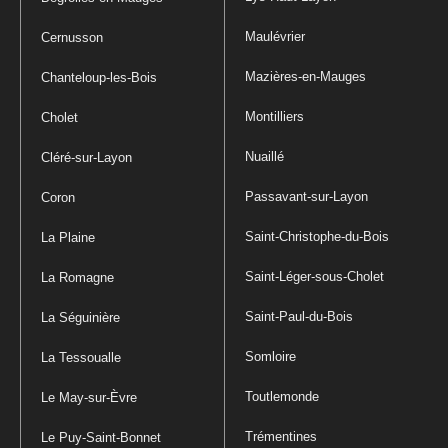
Maulévrier
Cernusson
Mazières-en-Mauges
Chanteloup-les-Bois
Montilliers
Cholet
Nuaillé
Cléré-sur-Layon
Passavant-sur-Layon
Coron
Saint-Christophe-du-Bois
La Plaine
Saint-Léger-sous-Cholet
La Romagne
Saint-Paul-du-Bois
La Séguinière
Somloire
La Tessoualle
Toutlemonde
Le May-sur-Èvre
Trémentines
Le Puy-Saint-Bonnet