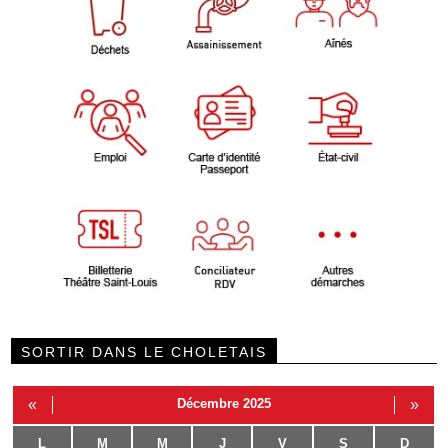
SORTIR DANS LE CHOLETAIS
«
Décembre 2025
»
L
M
M
J
V
S
D