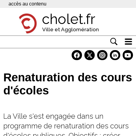
Panneau de gestion des cookies
accès au contenu
cholet.fr
Ville et Agglomération
Actualité
Vivre à Cholet
Renaturation des cours
Economie
d'écoles
Services
Contacts
La Ville s'est engagée dans un
programme de renaturation des cours
d'écoles publiques. Objectifs : créer