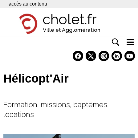
Panneau de gestion des cookies
accès au contenu
cholet.fr
Ville et Agglomération
Actualité
Vivre à Cholet
Hélicopt'Air
Economie
Services
Formation, missions, baptêmes,
Contacts
locations