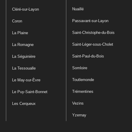
Nuaillé
Cléré-sur-Layon
Passavant-sur-Layon
Coron
Saint-Christophe-du-Bois
La Plaine
Saint-Léger-sous-Cholet
La Romagne
Saint-Paul-du-Bois
La Séguinière
Somloire
La Tessoualle
Toutlemonde
Le May-sur-Èvre
Trémentines
Le Puy-Saint-Bonnet
Vezins
Les Cerqueux
Yzernay