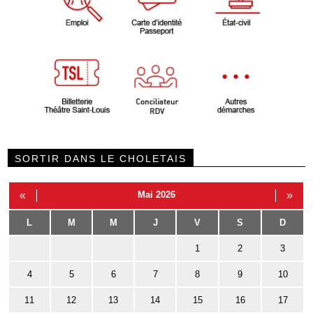
SORTIR DANS LE CHOLETAIS
«
Mai 2026
»
L
M
M
J
V
S
D
1
2
3
4
5
6
7
8
9
10
11
12
13
14
15
16
17