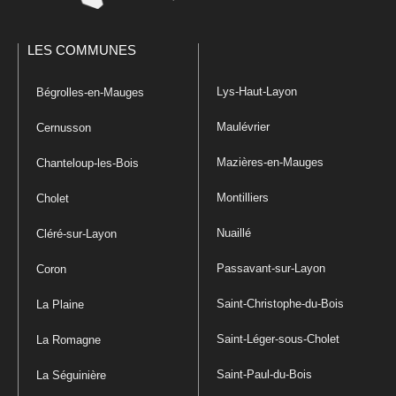
LES COMMUNES
Lys-Haut-Layon
Bégrolles-en-Mauges
Maulévrier
Cernusson
Mazières-en-Mauges
Chanteloup-les-Bois
Montilliers
Cholet
Nuaillé
Cléré-sur-Layon
Passavant-sur-Layon
Coron
Saint-Christophe-du-Bois
La Plaine
Saint-Léger-sous-Cholet
La Romagne
Saint-Paul-du-Bois
La Séguinière