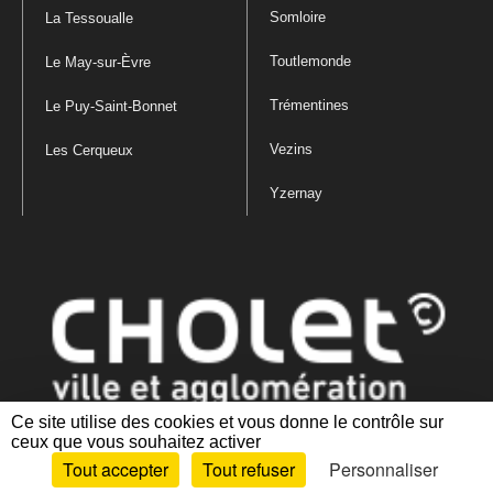
Somloire
La Tessoualle
Toutlemonde
Le May-sur-Èvre
Trémentines
Le Puy-Saint-Bonnet
Vezins
Les Cerqueux
Yzernay
Ce site utilise des cookies et vous donne le contrôle sur
ceux que vous souhaitez activer
Mentions légales
|
Politique de confidentialité
|
Politique de gestion
Tout accepter
Tout refuser
Personnaliser
des cookies
|
Plan du site
|
Accessibilité : partiellement conforme