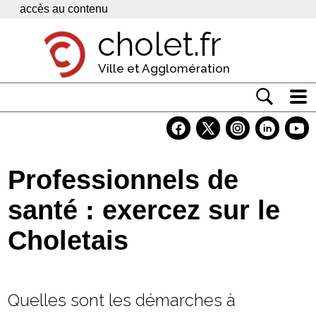
Panneau de gestion des cookies
accès au contenu
cholet.fr
Ville et Agglomération
Actualité
Vivre à Cholet
Professionnels de
Economie
santé : exercez sur le
Services
Choletais
Contacts
Quelles sont les démarches à