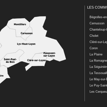
LES COMM
Bégrolles-e
Cernusson
Chanteloup-
Cholet
Cléré-sur-L
Coron
La Plaine
La Romagn
La Séguiniè
La Tessoual
Le May-sur-
Le Puy-Sain
Les Cerque