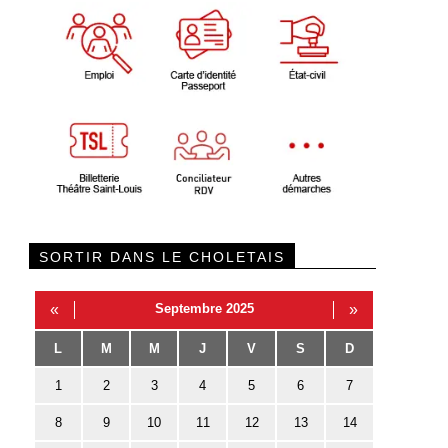
SORTIR DANS LE CHOLETAIS
«
Septembre 2025
»
L
M
M
J
V
S
D
1
2
3
4
5
6
7
8
9
10
11
12
13
14