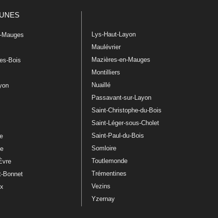
UNES
Lys-Haut-Layon
n-Mauges
Maulévrier
Mazières-en-Mauges
les-Bois
Montilliers
Nuaillé
ayon
Passavant-sur-Layon
Saint-Christophe-du-Bois
Saint-Léger-sous-Cholet
e
Saint-Paul-du-Bois
re
Somloire
le
Toutlemonde
Èvre
Trémentines
t-Bonnet
Vezins
ux
Yzernay