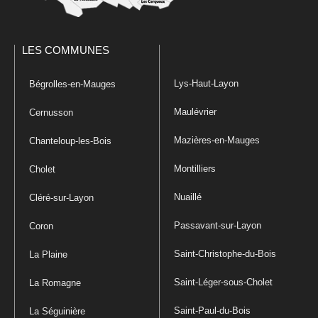
LES COMMUNES
Lys-Haut-Layon
Bégrolles-en-Mauges
Maulévrier
Cernusson
Mazières-en-Mauges
Chanteloup-les-Bois
Montilliers
Cholet
Nuaillé
Cléré-sur-Layon
Passavant-sur-Layon
Coron
Saint-Christophe-du-Bois
La Plaine
Saint-Léger-sous-Cholet
La Romagne
Saint-Paul-du-Bois
La Séguinière