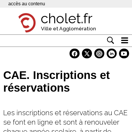
Panneau de gestion des cookies
accès au contenu
cholet.fr
Ville et Agglomération
Actualité
Vivre à Cholet
CAE. Inscriptions et
Economie
réservations
Services
Contacts
Les inscriptions et réservations au CAE
se font en ligne et sont à renouveler
chaque année scolaire, à partir de