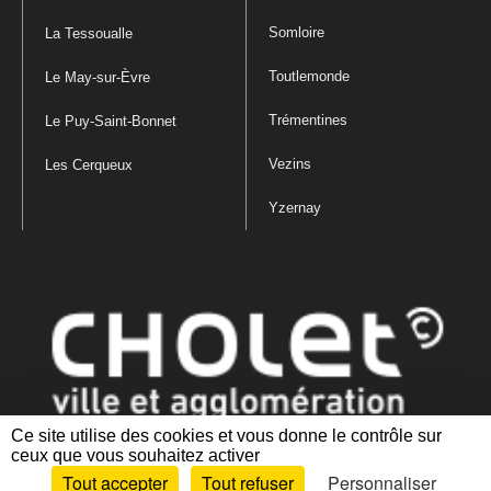
Somloire
La Tessoualle
Toutlemonde
Le May-sur-Èvre
Trémentines
Le Puy-Saint-Bonnet
Vezins
Les Cerqueux
Yzernay
Ce site utilise des cookies et vous donne le contrôle sur
ceux que vous souhaitez activer
Mentions légales
|
Politique de confidentialité
|
Politique de gestion
Tout accepter
Tout refuser
Personnaliser
des cookies
|
Plan du site
|
Accessibilité : partiellement conforme