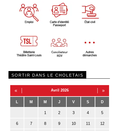
SORTIR DANS LE CHOLETAIS
«
Avril 2026
»
L
M
M
J
V
S
D
1
2
3
4
5
6
7
8
9
10
11
12