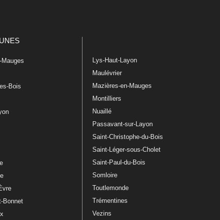
UNES
Lys-Haut-Layon
n-Mauges
Maulévrier
Mazières-en-Mauges
les-Bois
Montilliers
Nuaillé
ayon
Passavant-sur-Layon
Saint-Christophe-du-Bois
Saint-Léger-sous-Cholet
e
Saint-Paul-du-Bois
re
Somloire
le
Toutlemonde
Èvre
Trémentines
t-Bonnet
Vezins
ux