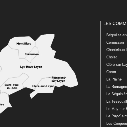
LES COMM
Bégrolles-e
Cernusson
Chanteloup-
Cholet
Cléré-sur-L
Coron
La Plaine
La Romagn
La Séguiniè
La Tessoual
Le May-sur-
Le Puy-Sain
Les Cerque