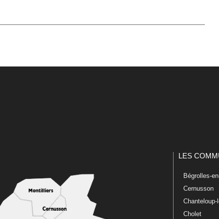
LES COMM
Bégrolles-e
Cernusson
Chanteloup-
Cholet