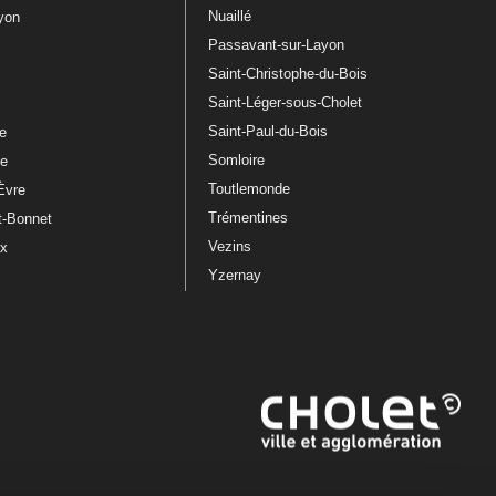
Nuaillé
ayon
Passavant-sur-Layon
Saint-Christophe-du-Bois
Saint-Léger-sous-Cholet
e
Saint-Paul-du-Bois
re
Somloire
le
Toutlemonde
Èvre
Trémentines
t-Bonnet
Vezins
ux
Yzernay