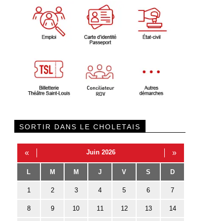
SORTIR DANS LE CHOLETAIS
«
Juin 2026
»
L
M
M
J
V
S
D
1
2
3
4
5
6
7
8
9
10
11
12
13
14