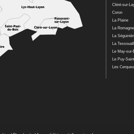
Cléré-sur-L
Coron
La Plaine
La Romagn
La Séguiniè
La Tessoual
Le May-sur-
Le Puy-Sain
Les Cerque