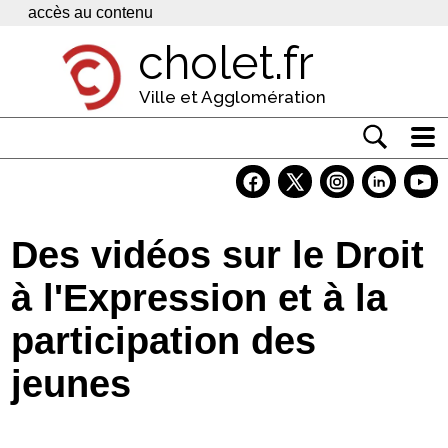
Panneau de gestion des cookies
accès au contenu
cholet.fr
Ville et Agglomération
Actualité
Vivre à Cholet
Des vidéos sur le Droit
Economie
à l'Expression et à la
Services
participation des
Contacts
jeunes