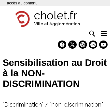
Panneau de gestion des cookies
accès au contenu
cholet.fr
Ville et Agglomération
Actualité
Vivre à Cholet
Sensibilisation au Droit
Economie
à la NON-
Services
DISCRIMINATION
Contacts
"Discrimination" / "non-discrimination".