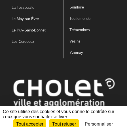
Somloire
La Tessoualle
Toutlemonde
Le May-sur-Èvre
Trémentines
Le Puy-Saint-Bonnet
Vezins
Les Cerqueux
Yzernay
Ce site utilise des cookies et vous donne le contrôle sur
ceux que vous souhaitez activer
Mentions légales
|
Politique de confidentialité
|
Politique de gestion
Tout accepter
Tout refuser
Personnaliser
des cookies
|
Plan du site
|
Accessibilité : partiellement conforme