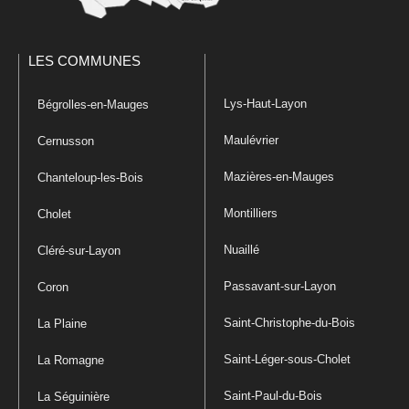
LES COMMUNES
Lys-Haut-Layon
Bégrolles-en-Mauges
Maulévrier
Cernusson
Mazières-en-Mauges
Chanteloup-les-Bois
Montilliers
Cholet
Nuaillé
Cléré-sur-Layon
Passavant-sur-Layon
Coron
Saint-Christophe-du-Bois
La Plaine
Saint-Léger-sous-Cholet
La Romagne
Saint-Paul-du-Bois
La Séguinière