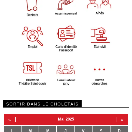
SORTIR DANS LE CHOLETAIS
«
Mai 2025
»
L
M
M
J
V
S
D