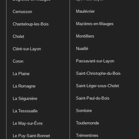
Maulévrier
Cernusson
Mazières-en-Mauges
Chanteloup-les-Bois
Montilliers
Cholet
Nuaillé
Cléré-sur-Layon
Passavant-sur-Layon
Coron
Saint-Christophe-du-Bois
La Plaine
Saint-Léger-sous-Cholet
La Romagne
Saint-Paul-du-Bois
La Séguinière
Somloire
La Tessoualle
Toutlemonde
Le May-sur-Èvre
Trémentines
Le Puy-Saint-Bonnet