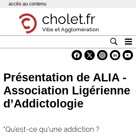
Panneau de gestion des cookies
accès au contenu
cholet.fr
Ville et Agglomération
Actualité
Vivre à Cholet
Présentation de ALIA -
Economie
Association Ligérienne
Services
d’Addictologie
Contacts
"Qu’est-ce qu'une addiction ?