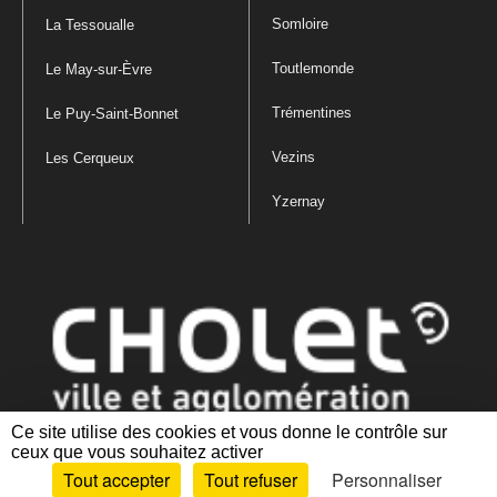
Somloire
La Tessoualle
Toutlemonde
Le May-sur-Èvre
Trémentines
Le Puy-Saint-Bonnet
Vezins
Les Cerqueux
Yzernay
Ce site utilise des cookies et vous donne le contrôle sur
ceux que vous souhaitez activer
Mentions légales
|
Politique de confidentialité
|
Politique de gestion
Tout accepter
Tout refuser
Personnaliser
des cookies
|
Plan du site
|
Accessibilité : partiellement conforme