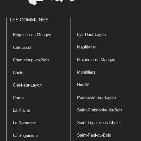
LES COMMUNES
Lys-Haut-Layon
Bégrolles-en-Mauges
Maulévrier
Cernusson
Mazières-en-Mauges
Chanteloup-les-Bois
Montilliers
Cholet
Nuaillé
Cléré-sur-Layon
Passavant-sur-Layon
Coron
Saint-Christophe-du-Bois
La Plaine
Saint-Léger-sous-Cholet
La Romagne
Saint-Paul-du-Bois
La Séguinière