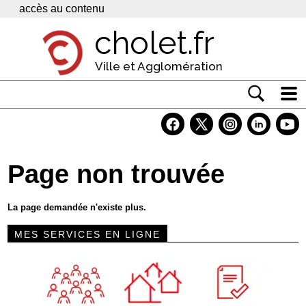
Panneau de gestion des cookies
accès au contenu
cholet.fr
Ville et Agglomération
Actualité
Vivre à Cholet
Page non trouvée
Economie
Services
La page demandée n'existe plus.
Contacts
MES SERVICES EN LIGNE