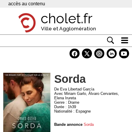
Panneau de gestion des cookies
accès au contenu
cholet.fr
Ville et Agglomération
Actualité
Vivre à Cholet
Sorda
Economie
Services
De Eva Libertad García
Avec Miriam Garlo, Álvaro Cervantes,
Elena Irureta
Contacts
Genre : Drame
Durée : 1h39
Nationalité : Espagne
Bande annonce
Sorda