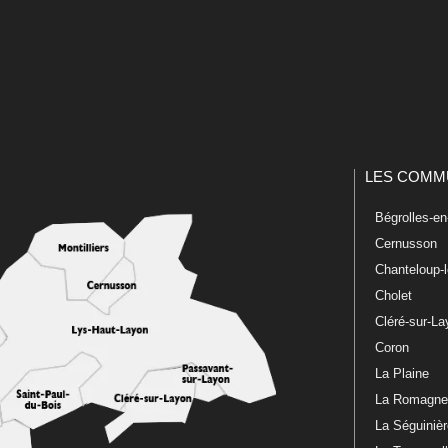
LES COMM
Bégrolles-e
Cernusson
Chanteloup-
Cholet
Cléré-sur-L
Coron
La Plaine
La Romagn
La Séguiniè