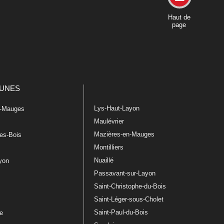
Haut de
page
UNES
Lys-Haut-Layon
n-Mauges
Maulévrier
Mazières-en-Mauges
les-Bois
Montilliers
Nuaillé
ayon
Passavant-sur-Layon
Saint-Christophe-du-Bois
Saint-Léger-sous-Cholet
e
Saint-Paul-du-Bois
re