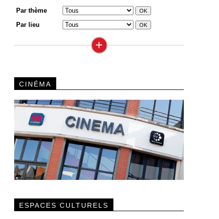
Par thème
Par lieu
+
CINÉMA
ESPACES CULTURELS