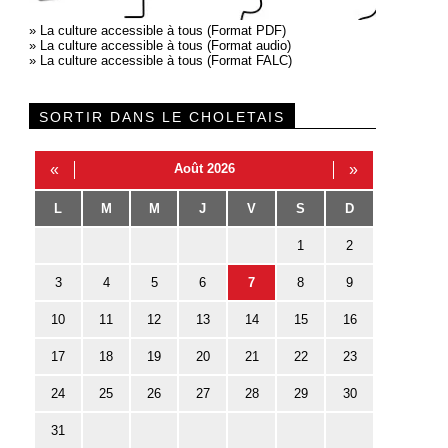
»
La culture accessible à tous (Format PDF)
»
La culture accessible à tous (Format audio)
»
La culture accessible à tous (Format FALC)
SORTIR DANS LE CHOLETAIS
«
Août 2026
»
L
M
M
J
V
S
D
1
2
3
4
5
6
7
8
9
10
11
12
13
14
15
16
17
18
19
20
21
22
23
24
25
26
27
28
29
30
31