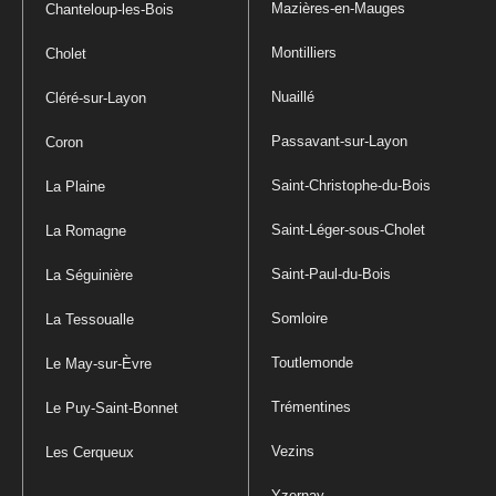
Mazières-en-Mauges
Chanteloup-les-Bois
Montilliers
Cholet
Nuaillé
Cléré-sur-Layon
Passavant-sur-Layon
Coron
Saint-Christophe-du-Bois
La Plaine
Saint-Léger-sous-Cholet
La Romagne
Saint-Paul-du-Bois
La Séguinière
Somloire
La Tessoualle
Toutlemonde
Le May-sur-Èvre
Trémentines
Le Puy-Saint-Bonnet
Vezins
Les Cerqueux
Yzernay