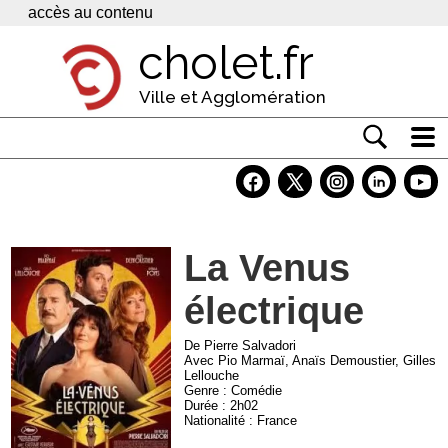
Panneau de gestion des cookies
accès au contenu
cholet.fr
Ville et Agglomération
Actualité
Vivre à Cholet
La Venus
Economie
électrique
Services
Contacts
De Pierre Salvadori
Avec Pio Marmaï, Anaïs Demoustier, Gilles
Lellouche
Genre : Comédie
Durée : 2h02
Nationalité : France