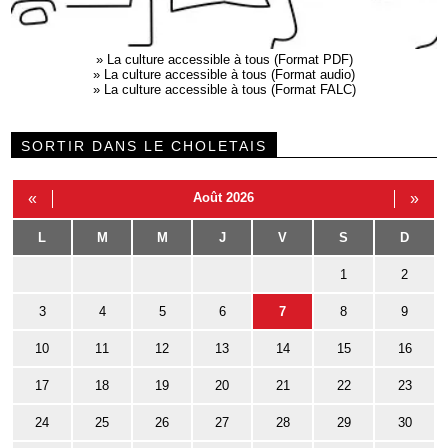
»
La culture accessible à tous (Format PDF)
»
La culture accessible à tous (Format audio)
»
La culture accessible à tous (Format FALC)
SORTIR DANS LE CHOLETAIS
«
Août 2026
»
L
M
M
J
V
S
D
1
2
3
4
5
6
7
8
9
10
11
12
13
14
15
16
17
18
19
20
21
22
23
24
25
26
27
28
29
30