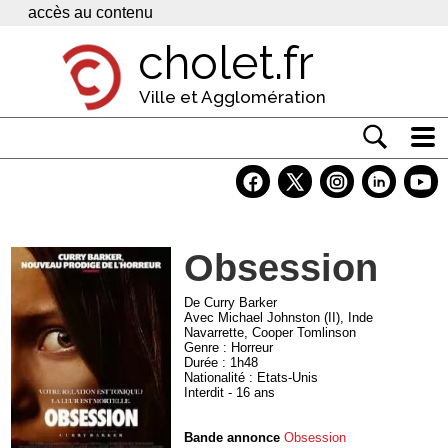
Panneau de gestion des cookies
accès au contenu
cholet.fr
Ville et Agglomération
Actualité
Vivre à Cholet
Obsession
Economie
Services
De Curry Barker
Avec Michael Johnston (II), Inde
Navarrette, Cooper Tomlinson
Contacts
Genre : Horreur
Durée : 1h48
Nationalité : Etats-Unis
Interdit - 16 ans
Bande annonce
Obsession