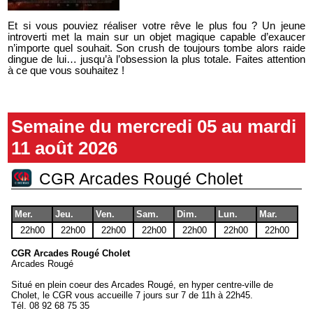
Et si vous pouviez réaliser votre rêve le plus fou ? Un jeune
introverti met la main sur un objet magique capable d’exaucer
n’importe quel souhait. Son crush de toujours tombe alors raide
dingue de lui… jusqu’à l’obsession la plus totale. Faites attention
à ce que vous souhaitez !
Semaine du mercredi 05 au mardi
11 août 2026
CGR Arcades Rougé Cholet
Mer.
Jeu.
Ven.
Sam.
Dim.
Lun.
Mar.
22h00
22h00
22h00
22h00
22h00
22h00
22h00
CGR Arcades Rougé Cholet
Arcades Rougé
Situé en plein coeur des Arcades Rougé, en hyper centre-ville de
Cholet, le CGR vous accueille 7 jours sur 7 de 11h à 22h45.
Tél.
08 92 68 75 35