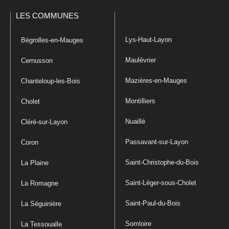
LES COMMUNES
Lys-Haut-Layon
Bégrolles-en-Mauges
Maulévrier
Cernusson
Mazières-en-Mauges
Chanteloup-les-Bois
Montilliers
Cholet
Nuaillé
Cléré-sur-Layon
Passavant-sur-Layon
Coron
Saint-Christophe-du-Bois
La Plaine
Saint-Léger-sous-Cholet
La Romagne
Saint-Paul-du-Bois
La Séguinière
Somloire
La Tessoualle