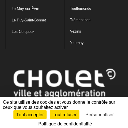
Toutlemonde
Le May-sur-Èvre
Trémentines
Le Puy-Saint-Bonnet
Vezins
Les Cerqueux
Yzernay
Ce site utilise des cookies et vous donne le contrôle sur
ceux que vous souhaitez activer
Mentions légales
|
Politique de confidentialité
|
Politique de gestion
Tout accepter
Tout refuser
Personnaliser
des cookies
|
Plan du site
|
Accessibilité : partiellement conforme
Politique de confidentialité
Artiphp - Ronald Guérin
© 2001-2024 est un logiciel libre distribué sous licence GPL.