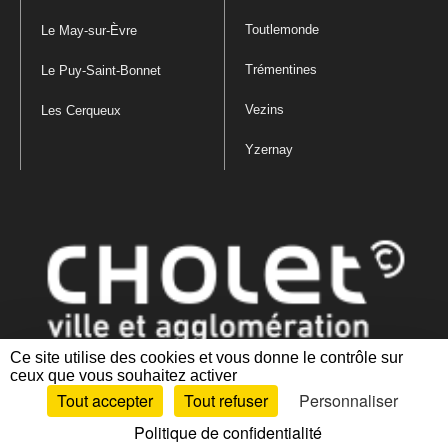
Toutlemonde
Le May-sur-Èvre
Trémentines
Le Puy-Saint-Bonnet
Vezins
Les Cerqueux
Yzernay
Ce site utilise des cookies et vous donne le contrôle sur
ceux que vous souhaitez activer
Mentions légales
|
Politique de confidentialité
|
Politique de gestion
Tout accepter
Tout refuser
Personnaliser
des cookies
|
Plan du site
|
Accessibilité : partiellement conforme
Politique de confidentialité
Artiphp - Ronald Guérin
© 2001-2024 est un logiciel libre distribué sous licence GPL.