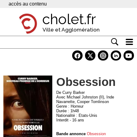
Panneau de gestion des cookies
accès au contenu
cholet.fr
Ville et Agglomération
Actualité
Vivre à Cholet
Obsession
Economie
Services
De Curry Barker
Avec Michael Johnston (II), Inde
Navarrette, Cooper Tomlinson
Contacts
Genre : Horreur
Durée : 1h48
Nationalité : Etats-Unis
Interdit - 16 ans
Bande annonce
Obsession