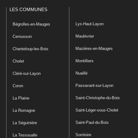
LES COMMUNES
Lys-Haut-Layon
Bégrolles-en-Mauges
Maulévrier
Cernusson
Mazières-en-Mauges
Chanteloup-les-Bois
Montilliers
Cholet
Nuaillé
Cléré-sur-Layon
Passavant-sur-Layon
Coron
Saint-Christophe-du-Bois
La Plaine
Saint-Léger-sous-Cholet
La Romagne
Saint-Paul-du-Bois
La Séguinière
Somloire
La Tessoualle