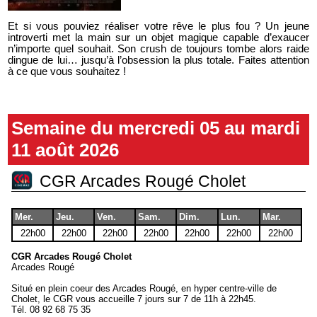
Et si vous pouviez réaliser votre rêve le plus fou ? Un jeune
introverti met la main sur un objet magique capable d’exaucer
n’importe quel souhait. Son crush de toujours tombe alors raide
dingue de lui… jusqu’à l’obsession la plus totale. Faites attention
à ce que vous souhaitez !
Semaine du mercredi 05 au mardi
11 août 2026
CGR Arcades Rougé Cholet
Mer.
Jeu.
Ven.
Sam.
Dim.
Lun.
Mar.
22h00
22h00
22h00
22h00
22h00
22h00
22h00
CGR Arcades Rougé Cholet
Arcades Rougé
Situé en plein coeur des Arcades Rougé, en hyper centre-ville de
Cholet, le CGR vous accueille 7 jours sur 7 de 11h à 22h45.
Tél.
08 92 68 75 35