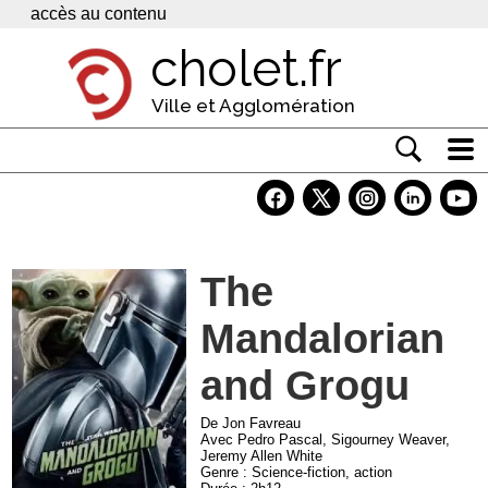
Panneau de gestion des cookies
accès au contenu
cholet.fr
Ville et Agglomération
Actualité
Vivre à Cholet
The
Economie
Mandalorian
Services
Contacts
and Grogu
De Jon Favreau
Avec Pedro Pascal, Sigourney Weaver,
Jeremy Allen White
Genre : Science-fiction, action