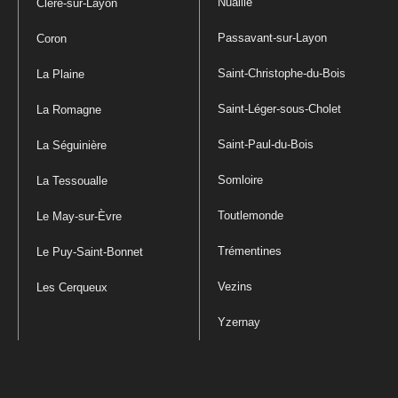
Nuaillé
Cléré-sur-Layon
Passavant-sur-Layon
Coron
Saint-Christophe-du-Bois
La Plaine
Saint-Léger-sous-Cholet
La Romagne
Saint-Paul-du-Bois
La Séguinière
Somloire
La Tessoualle
Toutlemonde
Le May-sur-Èvre
Trémentines
Le Puy-Saint-Bonnet
Vezins
Les Cerqueux
Yzernay