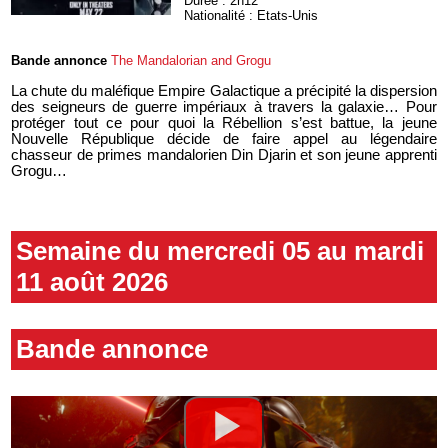
Durée : 2h12
Nationalité : Etats-Unis
Bande annonce
The Mandalorian and Grogu
La chute du maléfique Empire Galactique a précipité la dispersion
des seigneurs de guerre impériaux à travers la galaxie… Pour
protéger tout ce pour quoi la Rébellion s’est battue, la jeune
Nouvelle République décide de faire appel au légendaire
chasseur de primes mandalorien Din Djarin et son jeune apprenti
Grogu…
Semaine du mercredi 05 au mardi
11 août 2026
Bande annonce