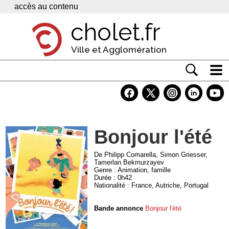
Panneau de gestion des cookies
accès au contenu
cholet.fr
Ville et Agglomération
Actualité
Vivre à Cholet
Bonjour l'été
Economie
Services
De Philipp Comarella, Simon Griesser,
Tamerlan Bekmurzayev
Genre : Animation, famille
Contacts
Durée : 0h42
Nationalité : France, Autriche, Portugal
Bande annonce
Bonjour l'été