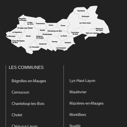
LES COMMUNES
Lys-Haut-Layon
Bégrolles-en-Mauges
Maulévrier
Cernusson
Mazières-en-Mauges
Chanteloup-les-Bois
Montilliers
Cholet
Nuaillé
Cléré-sur-Layon