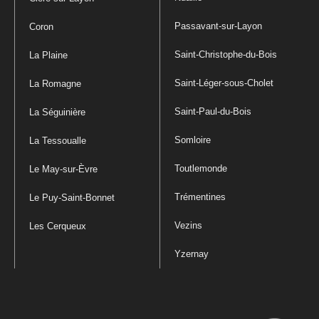
Passavant-sur-Layon
Coron
Saint-Christophe-du-Bois
La Plaine
Saint-Léger-sous-Cholet
La Romagne
Saint-Paul-du-Bois
La Séguinière
Somloire
La Tessoualle
Toutlemonde
Le May-sur-Èvre
Trémentines
Le Puy-Saint-Bonnet
Vezins
Les Cerqueux
Yzernay