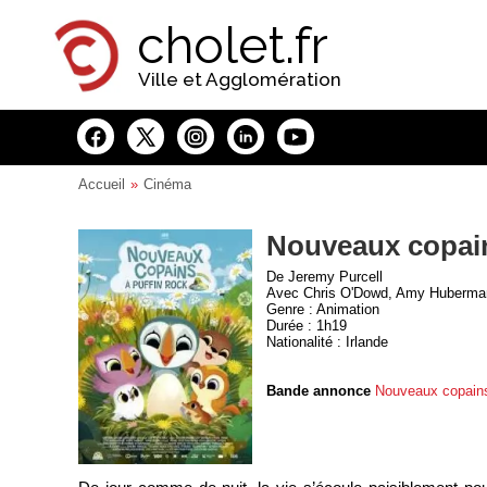
Panneau de gestion des cookies
cholet.fr
Ville et Agglomération
Accueil
Cinéma
Nouveaux copain
De Jeremy Purcell
Avec Chris O'Dowd, Amy Huberman
Genre : Animation
Durée : 1h19
Nationalité : Irlande
Bande annonce
Nouveaux copains