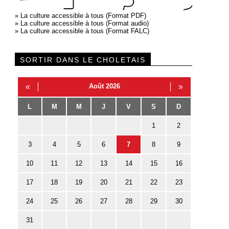
»
La culture accessible à tous (Format PDF)
»
La culture accessible à tous (Format audio)
»
La culture accessible à tous (Format FALC)
SORTIR DANS LE CHOLETAIS
«
Août 2026
»
L
M
M
J
V
S
D
1
2
3
4
5
6
7
8
9
10
11
12
13
14
15
16
17
18
19
20
21
22
23
24
25
26
27
28
29
30
31