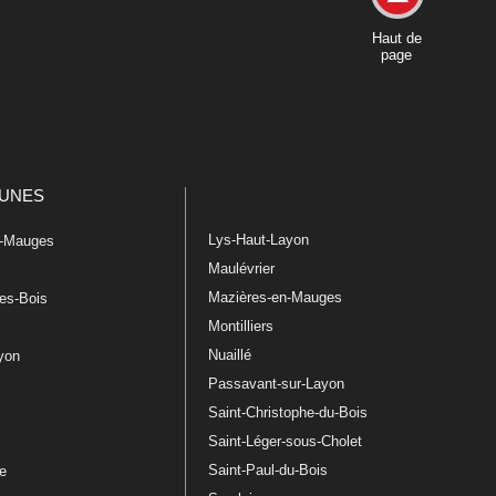
Haut de
page
UNES
Lys-Haut-Layon
n-Mauges
Maulévrier
Mazières-en-Mauges
les-Bois
Montilliers
Nuaillé
ayon
Passavant-sur-Layon
Saint-Christophe-du-Bois
Saint-Léger-sous-Cholet
e
Saint-Paul-du-Bois
re