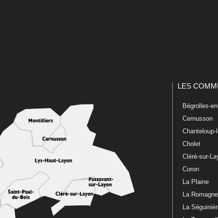
LES COMM
Bégrolles-e
Cernusson
Chanteloup-
Cholet
Cléré-sur-L
Coron
La Plaine
La Romagn
La Séguiniè