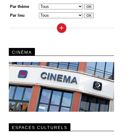
Par thème
Par lieu
+
CINÉMA
ESPACES CULTURELS