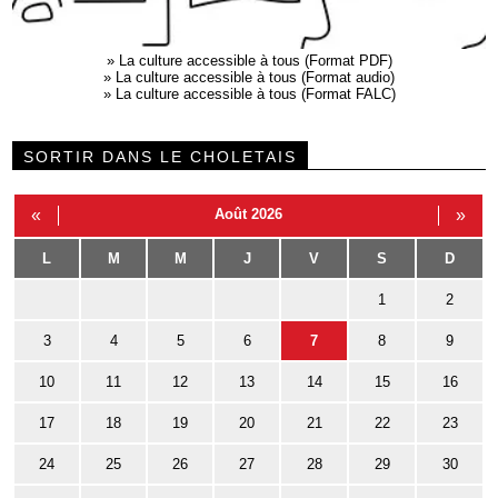
»
La culture accessible à tous (Format PDF)
»
La culture accessible à tous (Format audio)
»
La culture accessible à tous (Format FALC)
SORTIR DANS LE CHOLETAIS
«
Août 2026
»
L
M
M
J
V
S
D
1
2
3
4
5
6
7
8
9
10
11
12
13
14
15
16
17
18
19
20
21
22
23
24
25
26
27
28
29
30