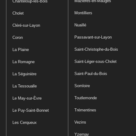
Mazières-en-Mauges
Chanteloup-les-Bois
Montilliers
Cholet
Nuaillé
Cléré-sur-Layon
Passavant-sur-Layon
Coron
Saint-Christophe-du-Bois
La Plaine
Saint-Léger-sous-Cholet
La Romagne
Saint-Paul-du-Bois
La Séguinière
Somloire
La Tessoualle
Toutlemonde
Le May-sur-Èvre
Trémentines
Le Puy-Saint-Bonnet
Vezins
Les Cerqueux
Yzernay