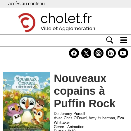
Panneau de gestion des cookies
accès au contenu
cholet.fr
Ville et Agglomération
Actualité
Vivre à Cholet
Nouveaux
Economie
copains à
Services
Contacts
Puffin Rock
De Jeremy Purcell
Avec Chris O'Dowd, Amy Huberman, Eva
Whittaker
Genre : Animation