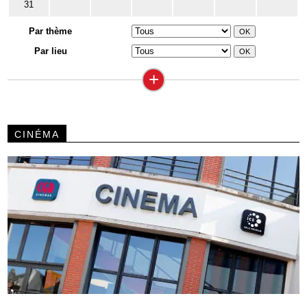
31
Par thème
Par lieu
+
CINÉMA