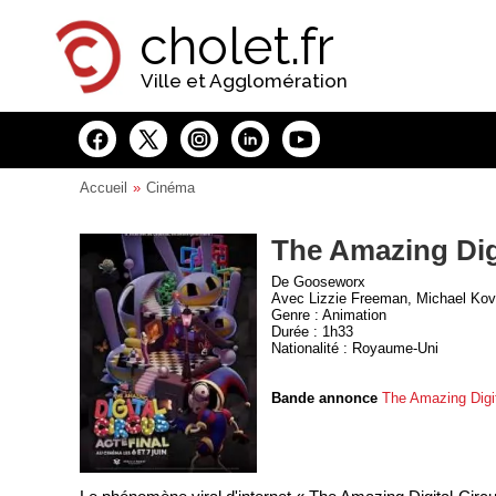
Panneau de gestion des cookies
cholet.fr
Ville et Agglomération
Accueil
Cinéma
The Amazing Digi
De Gooseworx
Avec Lizzie Freeman, Michael Kov
Genre : Animation
Durée : 1h33
Nationalité : Royaume-Uni
Bande annonce
The Amazing Digit