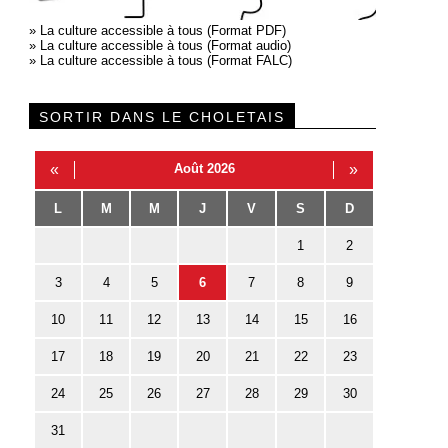
»
La culture accessible à tous (Format PDF)
»
La culture accessible à tous (Format audio)
»
La culture accessible à tous (Format FALC)
SORTIR DANS LE CHOLETAIS
«
Août 2026
»
L
M
M
J
V
S
D
1
2
3
4
5
6
7
8
9
10
11
12
13
14
15
16
17
18
19
20
21
22
23
24
25
26
27
28
29
30
31