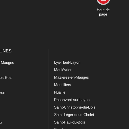
Haut de
page
UNES
Lys-Haut-Layon
n-Mauges
Maulévrier
Mazières-en-Mauges
les-Bois
Montilliers
Nuaillé
ayon
Passavant-sur-Layon
Saint-Christophe-du-Bois
Saint-Léger-sous-Cholet
e
Saint-Paul-du-Bois
re