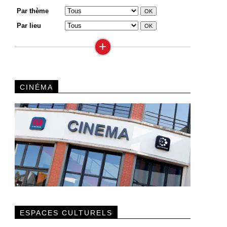
Par thème
Par lieu
+
CINÉMA
ESPACES CULTURELS