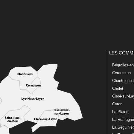
LES COMM
Bégrolles-e
Cernusson
Chanteloup-
Cholet
Cléré-sur-L
Coron
La Plaine
La Romagn
La Séguiniè