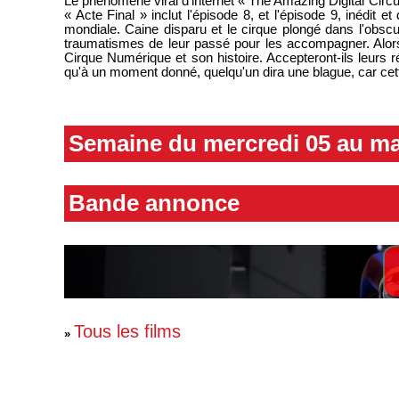
Le phénomène viral d'internet « The Amazing Digital Circus
« Acte Final » inclut l'épisode 8, et l'épisode 9, inédit 
mondiale. Caine disparu et le cirque plongé dans l'obscu
traumatismes de leur passé pour les accompagner. Alors qu
Cirque Numérique et son histoire. Accepteront-ils leurs r
qu'à un moment donné, quelqu'un dira une blague, car cett
Semaine du mercredi 05 au ma
Bande annonce
Tous les films
»