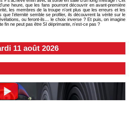
 » s'achève enfin avec la sortie en salle d'un long métrage ! Cet
et d'une heure, que les fans pourront découvrir en avant-première
rité, les membres de la troupe n'ont plus que les erreurs et les
e l'éternité semble se profiler, ils découvrent la vérité sur le
évélations, ou feront-ils… le choix inverse ? Et puis, on imagine
e fin ne peut pas être SI déprimante, n'est-ce pas ?
rdi 11 août 2026