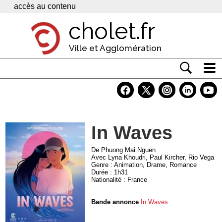
Panneau de gestion des cookies
accès au contenu
cholet.fr
Ville et Agglomération
Actualité
Vivre à Cholet
In Waves
Economie
Services
De Phuong Mai Nguen
Avec Lyna Khoudri, Paul Kircher, Rio Vega
Genre : Animation, Drame, Romance
Contacts
Durée : 1h31
Nationalité : France
Bande annonce
In Waves