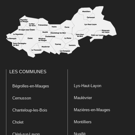
LES COMMUNES
Lys-Haut-Layon
Bégrolles-en-Mauges
Maulévrier
Cernusson
Mazières-en-Mauges
Chanteloup-les-Bois
Montilliers
Cholet
Nuaillé
Cléré-sur-Layon