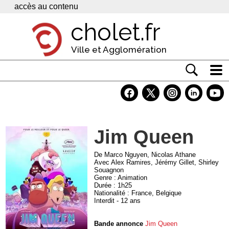
Panneau de gestion des cookies
accès au contenu
cholet.fr
Ville et Agglomération
Actualité
Vivre à Cholet
Jim Queen
Economie
Services
De Marco Nguyen, Nicolas Athane
Avec Alex Ramires, Jérémy Gillet, Shirley
Souagnon
Contacts
Genre : Animation
Durée : 1h25
Nationalité : France, Belgique
Interdit - 12 ans
Bande annonce
Jim Queen