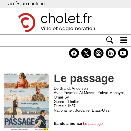
Panneau de gestion des cookies
accès au contenu
cholet.fr
Ville et Agglomération
Actualité
Vivre à Cholet
Le passage
Economie
Services
De Brandt Andersen
Avec Yasmine Al Massri, Yahya Mahayni,
Omar Sy
Contacts
Genre : Thriller
Durée : 1h37
Nationalité : Jordanie, Etats-Unis
Bande annonce
Le passage