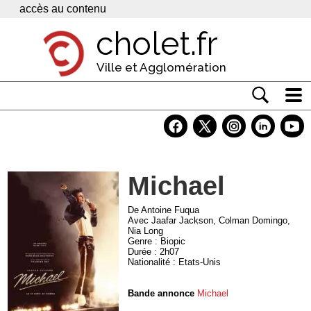
Panneau de gestion des cookies
accès au contenu
cholet.fr
Ville et Agglomération
Actualité
Vivre à Cholet
Michael
Economie
Services
De Antoine Fuqua
Avec Jaafar Jackson, Colman Domingo,
Nia Long
Contacts
Genre : Biopic
Durée : 2h07
Nationalité : Etats-Unis
Bande annonce
Michael