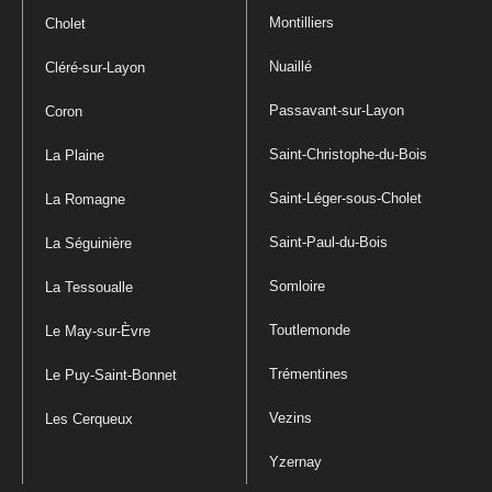
Montilliers
Cholet
Nuaillé
Cléré-sur-Layon
Passavant-sur-Layon
Coron
Saint-Christophe-du-Bois
La Plaine
Saint-Léger-sous-Cholet
La Romagne
Saint-Paul-du-Bois
La Séguinière
Somloire
La Tessoualle
Toutlemonde
Le May-sur-Èvre
Trémentines
Le Puy-Saint-Bonnet
Vezins
Les Cerqueux
Yzernay