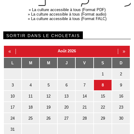
»
La culture accessible à tous (Format PDF)
»
La culture accessible à tous (Format audio)
»
La culture accessible à tous (Format FALC)
SORTIR DANS LE CHOLETAIS
«
Août 2026
»
L
M
M
J
V
S
D
1
2
3
4
5
6
7
8
9
10
11
12
13
14
15
16
17
18
19
20
21
22
23
24
25
26
27
28
29
30
31