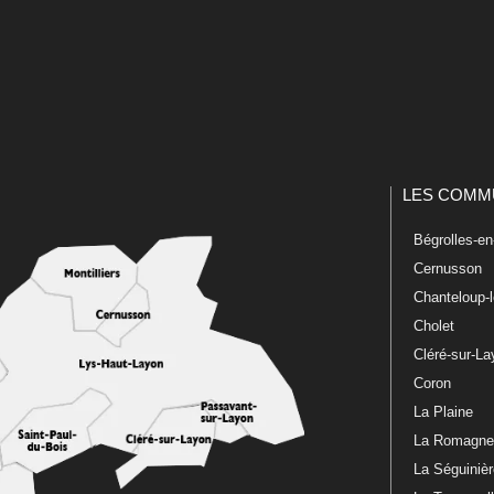
LES COMM
Bégrolles-e
Cernusson
Chanteloup-
Cholet
Cléré-sur-L
Coron
La Plaine
La Romagn
La Séguiniè