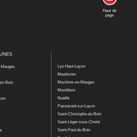
Haut de
page
UNES
Lys-Haut-Layon
n-Mauges
Maulévrier
Mazières-en-Mauges
les-Bois
Montilliers
Nuaillé
ayon
Passavant-sur-Layon
Saint-Christophe-du-Bois
Saint-Léger-sous-Cholet
e
Saint-Paul-du-Bois
re