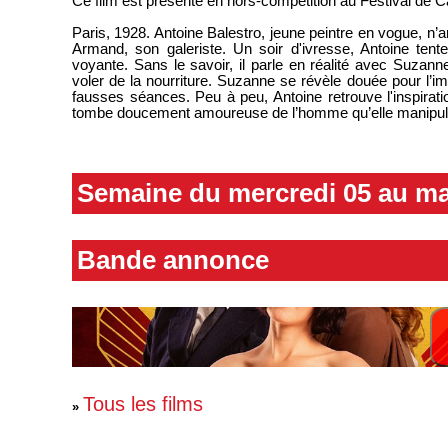
Ce film est présenté en hors-compétition au Festival de Ca
Paris, 1928. Antoine Balestro, jeune peintre en vogue, n’a
Armand, son galeriste. Un soir d'ivresse, Antoine tent
voyante. Sans le savoir, il parle en réalité avec Suzann
voler de la nourriture. Suzanne se révèle douée pour l’
fausses séances. Peu à peu, Antoine retrouve l'inspirat
tombe doucement amoureuse de l’homme qu’elle manipule
Semaine du mercredi 05 au ma
Bande annonce
Tous les films
»