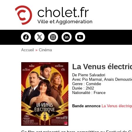
Panneau de gestion des cookies
cholet.fr
Ville et Agglomération
Accueil
Cinéma
La Venus électri
De Pierre Salvadori
Avec Pio Marmaï, Anaïs Demoustier
Genre : Comédie
Durée : 2h02
Nationalité : France
Bande annonce
La Venus électriq