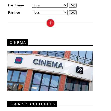
Par thème
Par lieu
+
CINÉMA
ESPACES CULTURELS