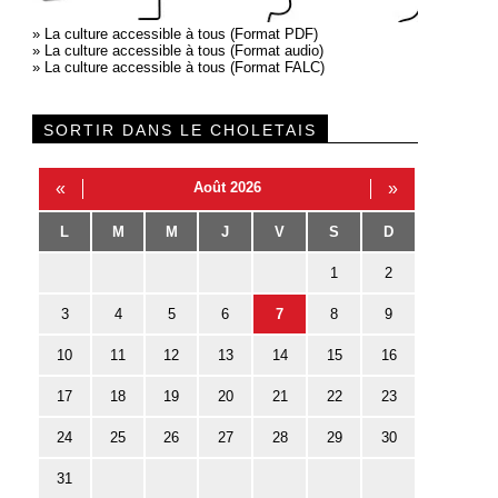
»
La culture accessible à tous (Format PDF)
»
La culture accessible à tous (Format audio)
»
La culture accessible à tous (Format FALC)
SORTIR DANS LE CHOLETAIS
«
Août 2026
»
L
M
M
J
V
S
D
1
2
3
4
5
6
7
8
9
10
11
12
13
14
15
16
17
18
19
20
21
22
23
24
25
26
27
28
29
30
31