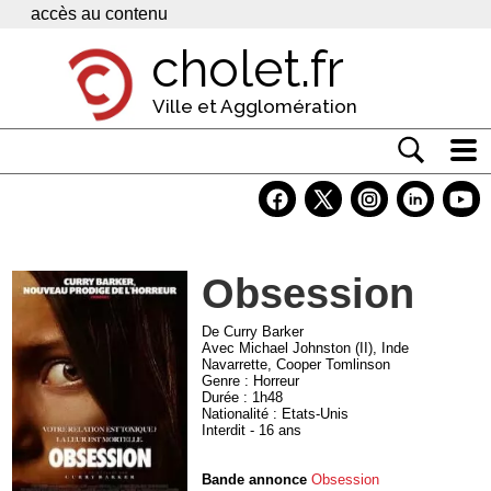
Panneau de gestion des cookies
accès au contenu
cholet.fr
Ville et Agglomération
Actualité
Vivre à Cholet
Obsession
Economie
Services
De Curry Barker
Avec Michael Johnston (II), Inde
Navarrette, Cooper Tomlinson
Contacts
Genre : Horreur
Durée : 1h48
Nationalité : Etats-Unis
Interdit - 16 ans
Bande annonce
Obsession