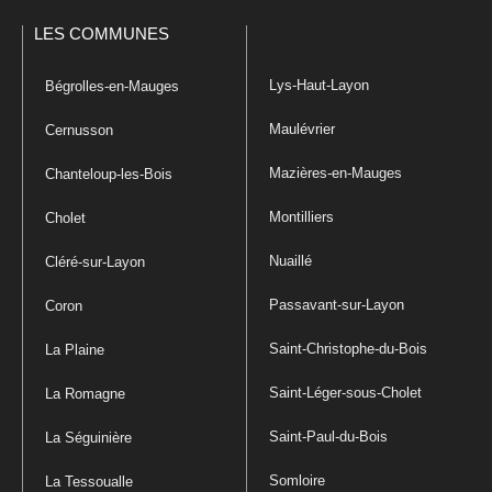
LES COMMUNES
Lys-Haut-Layon
Bégrolles-en-Mauges
Maulévrier
Cernusson
Mazières-en-Mauges
Chanteloup-les-Bois
Montilliers
Cholet
Nuaillé
Cléré-sur-Layon
Passavant-sur-Layon
Coron
Saint-Christophe-du-Bois
La Plaine
Saint-Léger-sous-Cholet
La Romagne
Saint-Paul-du-Bois
La Séguinière
Somloire
La Tessoualle