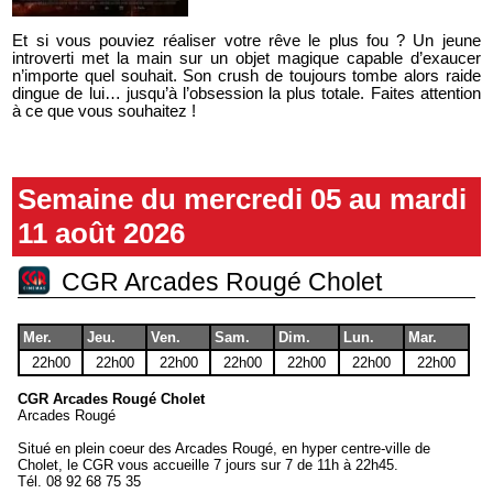
Et si vous pouviez réaliser votre rêve le plus fou ? Un jeune
introverti met la main sur un objet magique capable d’exaucer
n’importe quel souhait. Son crush de toujours tombe alors raide
dingue de lui… jusqu’à l’obsession la plus totale. Faites attention
à ce que vous souhaitez !
Semaine du mercredi 05 au mardi
11 août 2026
CGR Arcades Rougé Cholet
Mer.
Jeu.
Ven.
Sam.
Dim.
Lun.
Mar.
22h00
22h00
22h00
22h00
22h00
22h00
22h00
CGR Arcades Rougé Cholet
Arcades Rougé
Situé en plein coeur des Arcades Rougé, en hyper centre-ville de
Cholet, le CGR vous accueille 7 jours sur 7 de 11h à 22h45.
Tél.
08 92 68 75 35