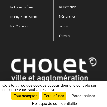
Toutlemonde
Le May-sur-Èvre
Trémentines
Le Puy-Saint-Bonnet
Vezins
Les Cerqueux
Yzernay
Ce site utilise des cookies et vous donne le contrôle sur
ceux que vous souhaitez activer
Mentions légales
|
Politique de confidentialité
|
Politique de gestion
Tout accepter
Tout refuser
Personnaliser
des cookies
|
Plan du site
|
Accessibilité : partiellement conforme
Politique de confidentialité
Artiphp - Ronald Guérin
© 2001-2024 est un logiciel libre distribué sous licence GPL.