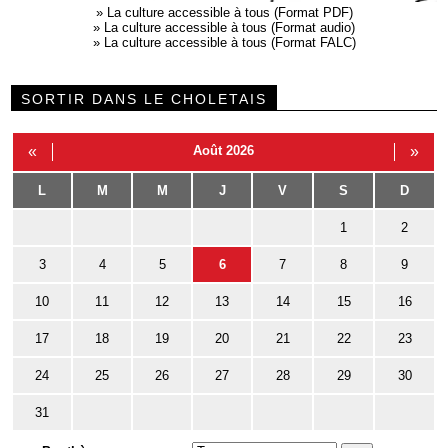
»
La culture accessible à tous (Format PDF)
»
La culture accessible à tous (Format audio)
»
La culture accessible à tous (Format FALC)
SORTIR DANS LE CHOLETAIS
«
Août 2026
»
L
M
M
J
V
S
D
1
2
3
4
5
6
7
8
9
10
11
12
13
14
15
16
17
18
19
20
21
22
23
24
25
26
27
28
29
30
31