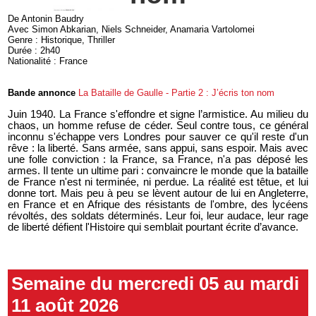
De Antonin Baudry
Avec Simon Abkarian, Niels Schneider, Anamaria Vartolomei
Genre : Historique, Thriller
Durée : 2h40
Nationalité : France
Bande annonce
La Bataille de Gaulle - Partie 2 : J’écris ton nom
Juin 1940. La France s'effondre et signe l’armistice. Au milieu du
chaos, un homme refuse de céder. Seul contre tous, ce général
inconnu s'échappe vers Londres pour sauver ce qu'il reste d'un
rêve : la liberté. Sans armée, sans appui, sans espoir. Mais avec
une folle conviction : la France, sa France, n'a pas déposé les
armes. Il tente un ultime pari : convaincre le monde que la bataille
de France n'est ni terminée, ni perdue. La réalité est têtue, et lui
donne tort. Mais peu à peu se lèvent autour de lui en Angleterre,
en France et en Afrique des résistants de l'ombre, des lycéens
révoltés, des soldats déterminés. Leur foi, leur audace, leur rage
de liberté défient l'Histoire qui semblait pourtant écrite d’avance.
Semaine du mercredi 05 au mardi
11 août 2026