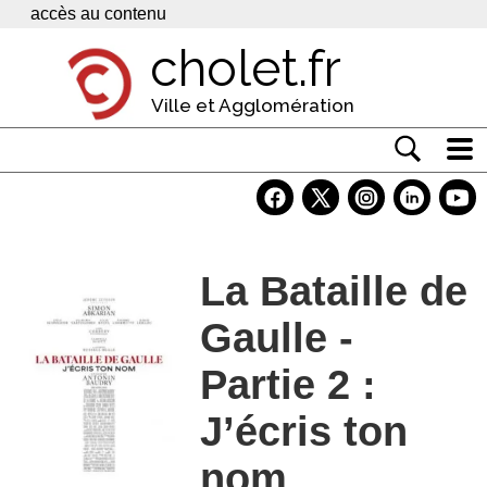
Panneau de gestion des cookies
accès au contenu
cholet.fr
Ville et Agglomération
Actualité
Vivre à Cholet
La Bataille de
Economie
Gaulle -
Services
Contacts
Partie 2 :
J’écris ton
nom