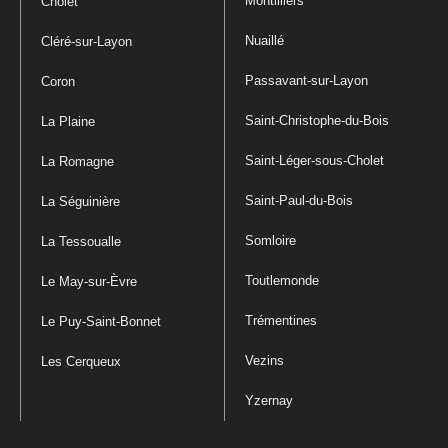
Montilliers
Cholet
Nuaillé
Cléré-sur-Layon
Passavant-sur-Layon
Coron
Saint-Christophe-du-Bois
La Plaine
Saint-Léger-sous-Cholet
La Romagne
Saint-Paul-du-Bois
La Séguinière
Somloire
La Tessoualle
Toutlemonde
Le May-sur-Èvre
Trémentines
Le Puy-Saint-Bonnet
Vezins
Les Cerqueux
Yzernay