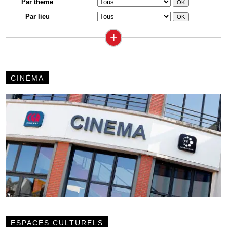
Par thème
Par lieu
+
CINÉMA
ESPACES CULTURELS