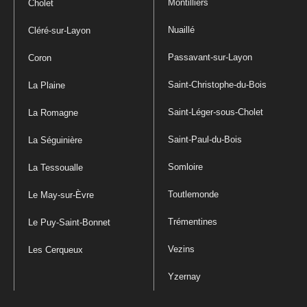
Montilliers
Cholet
Nuaillé
Cléré-sur-Layon
Passavant-sur-Layon
Coron
Saint-Christophe-du-Bois
La Plaine
Saint-Léger-sous-Cholet
La Romagne
Saint-Paul-du-Bois
La Séguinière
Somloire
La Tessoualle
Toutlemonde
Le May-sur-Èvre
Trémentines
Le Puy-Saint-Bonnet
Vezins
Les Cerqueux
Yzernay