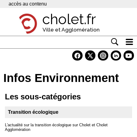
Panneau de gestion des cookies
accès au contenu
cholet.fr
Ville et Agglomération
Actualité
Vivre à Cholet
Infos Environnement
Economie
Services
Les sous-catégories
Contacts
Transition écologique
L'actualité sur la transition écologique sur Cholet et Cholet
Agglomération