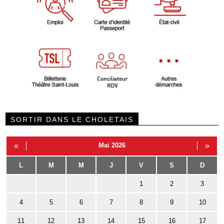
SORTIR DANS LE CHOLETAIS
«
Mai 2026
»
L
M
M
J
V
S
D
1
2
3
4
5
6
7
8
9
10
11
12
13
14
15
16
17