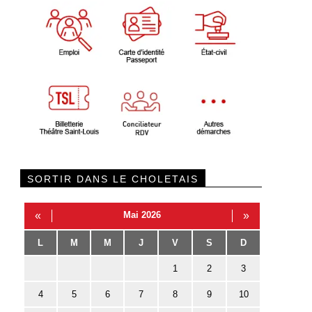
SORTIR DANS LE CHOLETAIS
«
Mai 2026
»
L
M
M
J
V
S
D
1
2
3
4
5
6
7
8
9
10