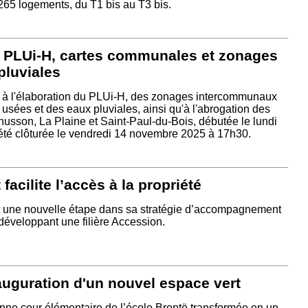
65 logements, du T1 bis au T3 bis.
- PLUi-H, cartes communales et zonages
pluviales
e à l'élaboration du PLUi-H, des zonages intercommunaux
sées et des eaux pluviales, ainsi qu'à l'abrogation des
sson, La Plaine et Saint-Paul-du-Bois, débutée le lundi
été clôturée le vendredi 14 novembre 2025 à 17h30.
facilite l’accès à la propriété
it une nouvelle étape dans sa stratégie d’accompagnement
éveloppant une filière Accession.
auguration d'un nouvel espace vert
nne cour élémentaire de l’école Brontë transformée en un