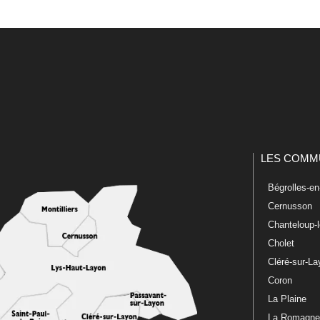
LES COMM
Bégrolles-e
Cernusson
Chanteloup-
Cholet
Cléré-sur-L
Coron
La Plaine
La Romagn