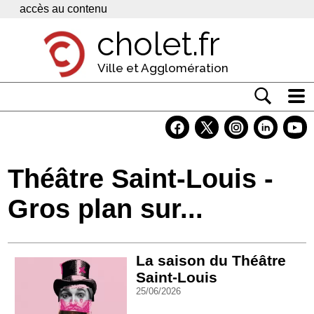
Panneau de gestion des cookies
accès au contenu
cholet.fr
Ville et Agglomération
Actualité
Vivre à Cholet
Théâtre Saint-Louis -
Economie
Gros plan sur...
Services
Contacts
La saison du Théâtre
Saint-Louis
25/06/2026