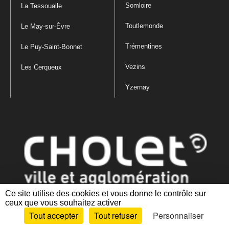
Somloire
La Tessoualle
Toutlemonde
Le May-sur-Èvre
Trémentines
Le Puy-Saint-Bonnet
Vezins
Les Cerqueux
Yzernay
Ce site utilise des cookies et vous donne le contrôle sur
ceux que vous souhaitez activer
Mentions légales
|
Politique de confidentialité
|
Politique de gestion
Tout accepter
Tout refuser
Personnaliser
des cookies
|
Plan du site
|
Accessibilité : partiellement conforme