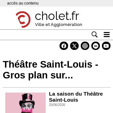
Panneau de gestion des cookies
accès au contenu
cholet.fr
Ville et Agglomération
Actualité
Vivre à Cholet
Théâtre Saint-Louis -
Economie
Gros plan sur...
Services
Contacts
La saison du Théâtre
Saint-Louis
25/06/2026