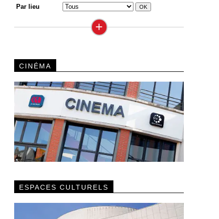
Par lieu
+
CINÉMA
ESPACES CULTURELS