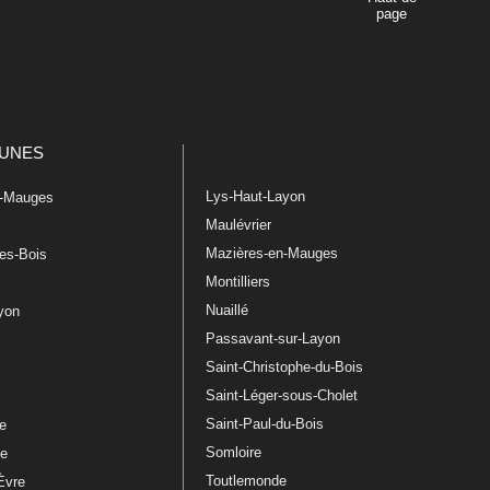
page
UNES
Lys-Haut-Layon
n-Mauges
Maulévrier
Mazières-en-Mauges
les-Bois
Montilliers
Nuaillé
ayon
Passavant-sur-Layon
Saint-Christophe-du-Bois
Saint-Léger-sous-Cholet
e
Saint-Paul-du-Bois
re
Somloire
le
Toutlemonde
Èvre