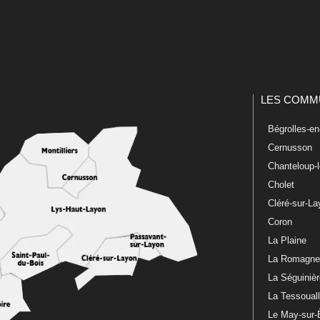
LES COMM
Bégrolles-e
Cernusson
Chanteloup-
Cholet
Cléré-sur-L
Coron
La Plaine
La Romagn
La Séguiniè
La Tessoual
Le May-sur-