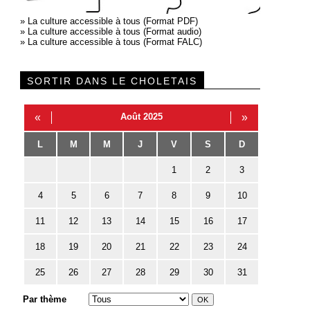
»
La culture accessible à tous (Format PDF)
»
La culture accessible à tous (Format audio)
»
La culture accessible à tous (Format FALC)
SORTIR DANS LE CHOLETAIS
«
Août 2025
»
L
M
M
J
V
S
D
1
2
3
4
5
6
7
8
9
10
11
12
13
14
15
16
17
18
19
20
21
22
23
24
25
26
27
28
29
30
31
Par thème