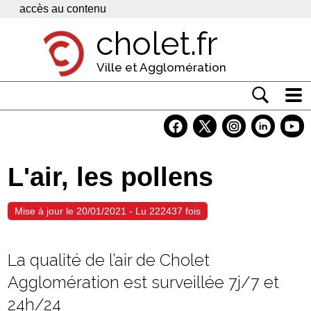
Panneau de gestion des cookies
accès au contenu
cholet.fr
Ville et Agglomération
Actualité
Vivre à Cholet
L'air, les pollens
Economie
Services
Mise à jour le 20/01/2021 - Lu 222437 fois
Contacts
La qualité de l’air de Cholet
Agglomération est surveillée 7j/7 et
24h/24