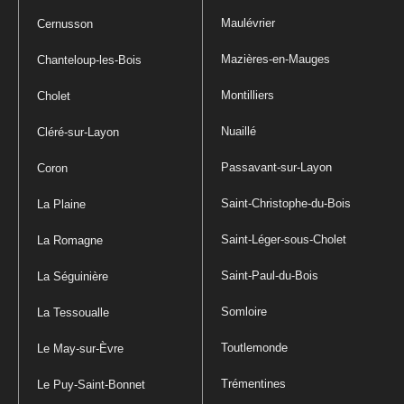
Maulévrier
Cernusson
Mazières-en-Mauges
Chanteloup-les-Bois
Montilliers
Cholet
Nuaillé
Cléré-sur-Layon
Passavant-sur-Layon
Coron
Saint-Christophe-du-Bois
La Plaine
Saint-Léger-sous-Cholet
La Romagne
Saint-Paul-du-Bois
La Séguinière
Somloire
La Tessoualle
Toutlemonde
Le May-sur-Èvre
Trémentines
Le Puy-Saint-Bonnet