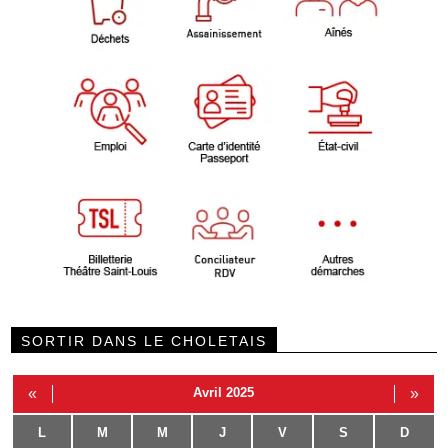
SORTIR DANS LE CHOLETAIS
«
Avril 2025
»
L
M
M
J
V
S
D