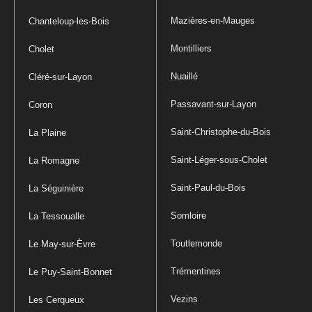
Mazières-en-Mauges
Chanteloup-les-Bois
Montilliers
Cholet
Nuaillé
Cléré-sur-Layon
Passavant-sur-Layon
Coron
Saint-Christophe-du-Bois
La Plaine
Saint-Léger-sous-Cholet
La Romagne
Saint-Paul-du-Bois
La Séguinière
Somloire
La Tessoualle
Toutlemonde
Le May-sur-Èvre
Trémentines
Le Puy-Saint-Bonnet
Vezins
Les Cerqueux