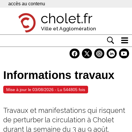
Panneau de gestion des cookies
accès au contenu
cholet.fr
Ville et Agglomération
Actualité
Vivre à Cholet
Informations travaux
Economie
Services
Mise à jour le 03/08/2026 - Lu 544805 fois
Contacts
Travaux et manifestations qui risquent
de perturber la circulation à Cholet
durant la semaine du 3 au 9 août.