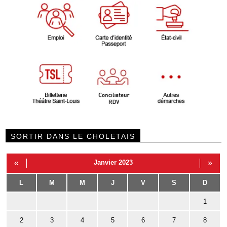
SORTIR DANS LE CHOLETAIS
«
Janvier 2023
»
L
M
M
J
V
S
D
1
2
3
4
5
6
7
8