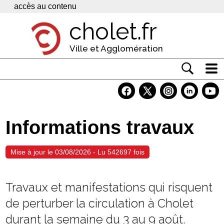
Panneau de gestion des cookies
accès au contenu
cholet.fr
Ville et Agglomération
Actualité
Vivre à Cholet
Informations travaux
Economie
Services
Mise à jour le 03/08/2026 - Lu 542697 fois
Contacts
Travaux et manifestations qui risquent
de perturber la circulation à Cholet
durant la semaine du 3 au 9 août.