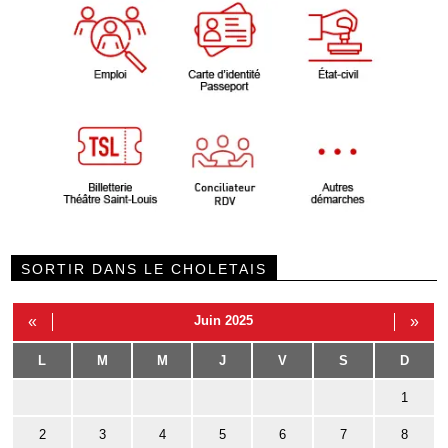
SORTIR DANS LE CHOLETAIS
«
Juin 2025
»
L
M
M
J
V
S
D
1
2
3
4
5
6
7
8