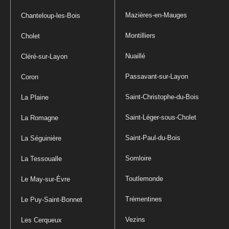
Mazières-en-Mauges
Chanteloup-les-Bois
Montilliers
Cholet
Nuaillé
Cléré-sur-Layon
Passavant-sur-Layon
Coron
Saint-Christophe-du-Bois
La Plaine
Saint-Léger-sous-Cholet
La Romagne
Saint-Paul-du-Bois
La Séguinière
Somloire
La Tessoualle
Toutlemonde
Le May-sur-Èvre
Trémentines
Le Puy-Saint-Bonnet
Vezins
Les Cerqueux