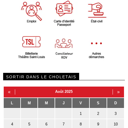
SORTIR DANS LE CHOLETAIS
«
Août 2025
»
L
M
M
J
V
S
D
1
2
3
4
5
6
7
8
9
10