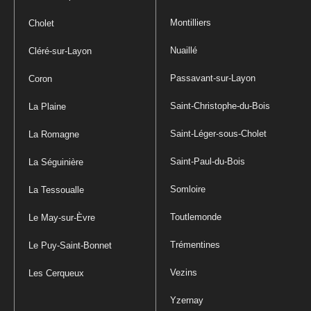
Montilliers
Cholet
Nuaillé
Cléré-sur-Layon
Passavant-sur-Layon
Coron
Saint-Christophe-du-Bois
La Plaine
Saint-Léger-sous-Cholet
La Romagne
Saint-Paul-du-Bois
La Séguinière
Somloire
La Tessoualle
Toutlemonde
Le May-sur-Èvre
Trémentines
Le Puy-Saint-Bonnet
Vezins
Les Cerqueux
Yzernay