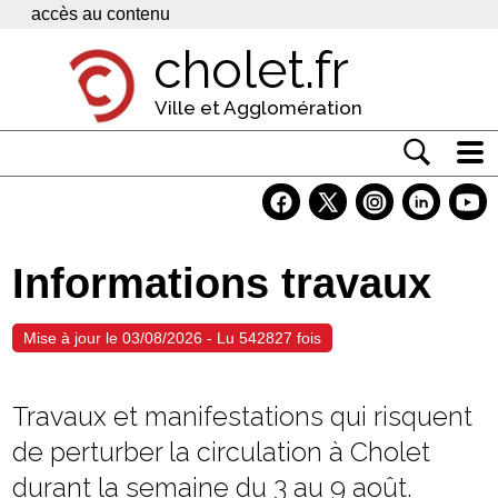
Panneau de gestion des cookies
accès au contenu
cholet.fr
Ville et Agglomération
Actualité
Vivre à Cholet
Informations travaux
Economie
Services
Mise à jour le 03/08/2026 - Lu 542827 fois
Contacts
Travaux et manifestations qui risquent
de perturber la circulation à Cholet
durant la semaine du 3 au 9 août.