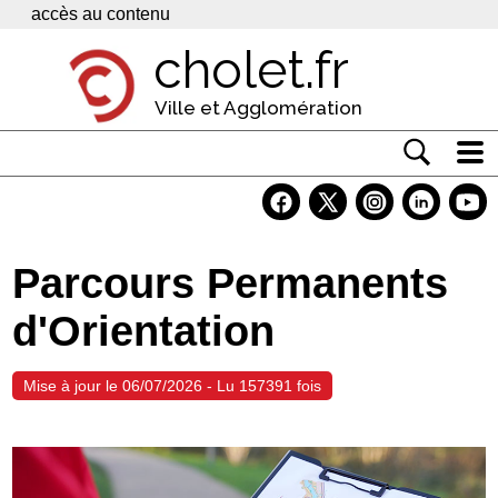
Panneau de gestion des cookies
accès au contenu
cholet.fr
Ville et Agglomération
Actualité
Vivre à Cholet
Parcours Permanents
Economie
d'Orientation
Services
Contacts
Mise à jour le 06/07/2026 - Lu 157391 fois