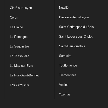
Nuaillé
Cléré-sur-Layon
Passavant-sur-Layon
Coron
Saint-Christophe-du-Bois
La Plaine
Saint-Léger-sous-Cholet
La Romagne
Saint-Paul-du-Bois
La Séguinière
Somloire
La Tessoualle
Toutlemonde
Le May-sur-Èvre
Trémentines
Le Puy-Saint-Bonnet
Vezins
Les Cerqueux
Yzernay