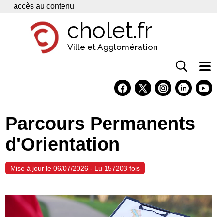
Panneau de gestion des cookies
accès au contenu
cholet.fr
Ville et Agglomération
Actualité
Vivre à Cholet
Parcours Permanents
Economie
d'Orientation
Services
Contacts
Mise à jour le 06/07/2026 - Lu 157203 fois