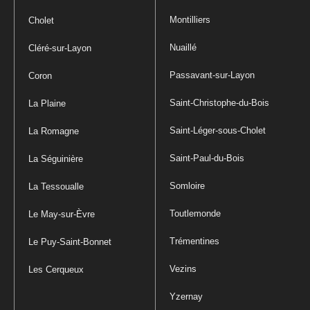
Montilliers
Cholet
Nuaillé
Cléré-sur-Layon
Passavant-sur-Layon
Coron
Saint-Christophe-du-Bois
La Plaine
Saint-Léger-sous-Cholet
La Romagne
Saint-Paul-du-Bois
La Séguinière
Somloire
La Tessoualle
Toutlemonde
Le May-sur-Èvre
Trémentines
Le Puy-Saint-Bonnet
Vezins
Les Cerqueux
Yzernay