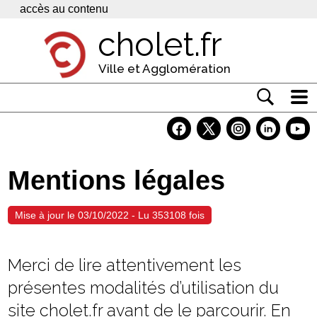
Panneau de gestion des cookies
accès au contenu
cholet.fr
Ville et Agglomération
Actualité
Vivre à Cholet
Mentions légales
Economie
Services
Mise à jour le 03/10/2022 - Lu 353108 fois
Contacts
Merci de lire attentivement les
présentes modalités d’utilisation du
site cholet.fr avant de le parcourir. En