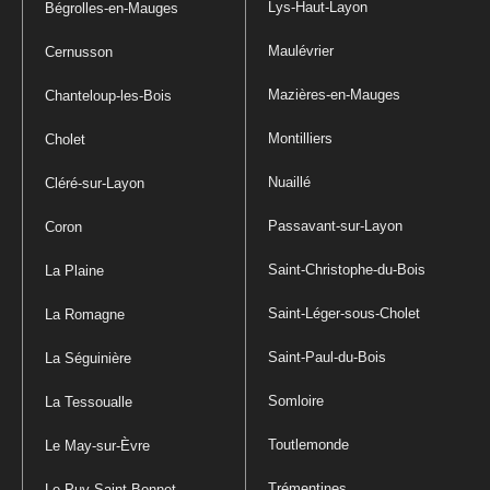
Lys-Haut-Layon
Bégrolles-en-Mauges
Maulévrier
Cernusson
Mazières-en-Mauges
Chanteloup-les-Bois
Montilliers
Cholet
Nuaillé
Cléré-sur-Layon
Passavant-sur-Layon
Coron
Saint-Christophe-du-Bois
La Plaine
Saint-Léger-sous-Cholet
La Romagne
Saint-Paul-du-Bois
La Séguinière
Somloire
La Tessoualle
Toutlemonde
Le May-sur-Èvre
Trémentines
Le Puy-Saint-Bonnet