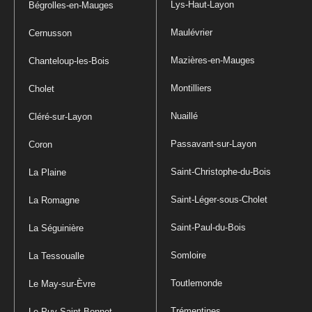
Lys-Haut-Layon
Bégrolles-en-Mauges
Maulévrier
Cernusson
Mazières-en-Mauges
Chanteloup-les-Bois
Montilliers
Cholet
Nuaillé
Cléré-sur-Layon
Passavant-sur-Layon
Coron
Saint-Christophe-du-Bois
La Plaine
Saint-Léger-sous-Cholet
La Romagne
Saint-Paul-du-Bois
La Séguinière
Somloire
La Tessoualle
Toutlemonde
Le May-sur-Èvre
Trémentines
Le Puy-Saint-Bonnet