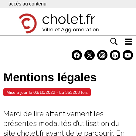
Panneau de gestion des cookies
accès au contenu
cholet.fr
Ville et Agglomération
Actualité
Vivre à Cholet
Mentions légales
Economie
Services
Mise à jour le 03/10/2022 - Lu 353203 fois
Contacts
Merci de lire attentivement les
présentes modalités d’utilisation du
site cholet.fr avant de le parcourir. En