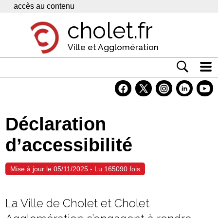
Panneau de gestion des cookies
accès au contenu
cholet.fr
Ville et Agglomération
Actualité
Vivre à Cholet
Déclaration
Economie
d’accessibilité
Services
Contacts
Mise à jour le 05/11/2025 - Lu 165090 fois
La Ville de Cholet et Cholet