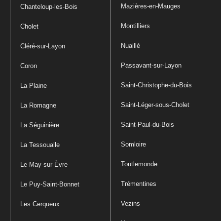
Mazières-en-Mauges
Chanteloup-les-Bois
Montilliers
Cholet
Nuaillé
Cléré-sur-Layon
Passavant-sur-Layon
Coron
Saint-Christophe-du-Bois
La Plaine
Saint-Léger-sous-Cholet
La Romagne
Saint-Paul-du-Bois
La Séguinière
Somloire
La Tessoualle
Toutlemonde
Le May-sur-Èvre
Trémentines
Le Puy-Saint-Bonnet
Vezins
Les Cerqueux