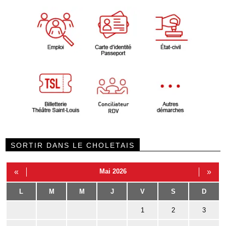
SORTIR DANS LE CHOLETAIS
«
Mai 2026
»
L
M
M
J
V
S
D
1
2
3