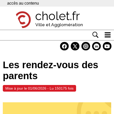
Panneau de gestion des cookies
accès au contenu
cholet.fr
Ville et Agglomération
Actualité
Vivre à Cholet
Les rendez-vous des
Economie
parents
Services
Contacts
Mise à jour le 01/06/2026 - Lu 150175 fois