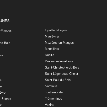
UNES
Lys-Haut-Layon
n-Mauges
Maulévrier
Mazières-en-Mauges
les-Bois
Montilliers
Nuaillé
ayon
Passavant-sur-Layon
Saint-Christophe-du-Bois
Saint-Léger-sous-Cholet
e
Saint-Paul-du-Bois
re
Somloire
le
Toutlemonde
Èvre
Trémentines
t-Bonnet
Vezins
ux