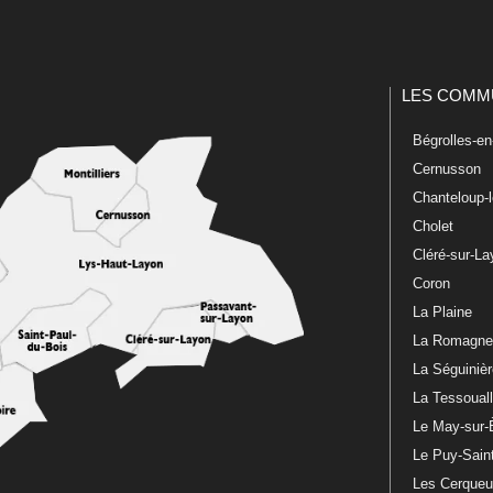
LES COMM
Bégrolles-e
Cernusson
Chanteloup-
Cholet
Cléré-sur-L
Coron
La Plaine
La Romagn
La Séguiniè
La Tessoual
Le May-sur-
Le Puy-Sain
Les Cerque