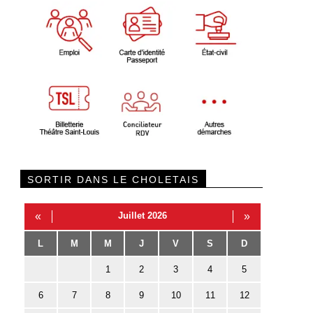
SORTIR DANS LE CHOLETAIS
«
Juillet 2026
»
L
M
M
J
V
S
D
1
2
3
4
5
6
7
8
9
10
11
12