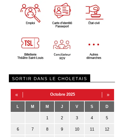
SORTIR DANS LE CHOLETAIS
«
Octobre 2025
»
L
M
M
J
V
S
D
1
2
3
4
5
6
7
8
9
10
11
12