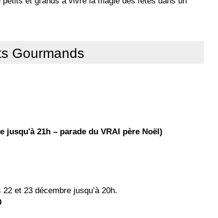
e petits et grands à vivre la magie des fêtes dans un
its Gourmands
e jusqu'à 21h – parade du VRAI père Noël)
s 22 et 23 décembre jusqu’à 20h.
0