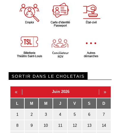
SORTIR DANS LE CHOLETAIS
«
Juin 2026
»
L
M
M
J
V
S
D
1
2
3
4
5
6
7
8
9
10
11
12
13
14