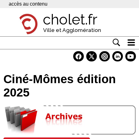
Panneau de gestion des cookies
accès au contenu
cholet.fr
Ville et Agglomération
Actualité
Vivre à Cholet
Ciné-Mômes édition
Economie
2025
Services
Contacts