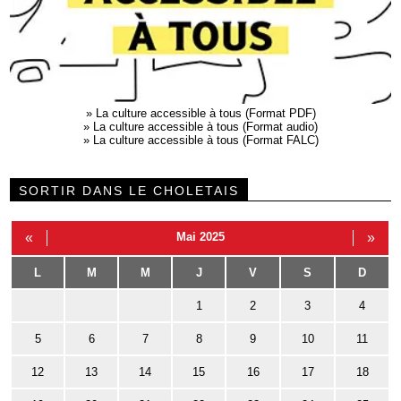
»
La culture accessible à tous (Format PDF)
»
La culture accessible à tous (Format audio)
»
La culture accessible à tous (Format FALC)
SORTIR DANS LE CHOLETAIS
«
Mai 2025
»
L
M
M
J
V
S
D
1
2
3
4
5
6
7
8
9
10
11
12
13
14
15
16
17
18