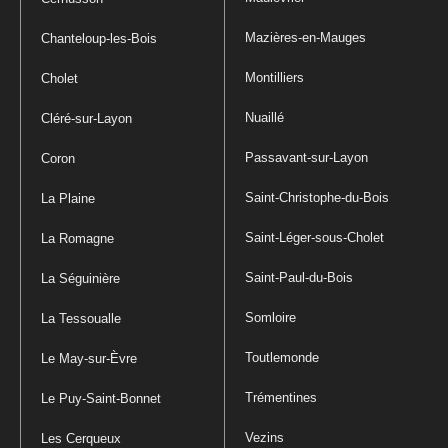
Mazières-en-Mauges
Chanteloup-les-Bois
Montilliers
Cholet
Nuaillé
Cléré-sur-Layon
Passavant-sur-Layon
Coron
Saint-Christophe-du-Bois
La Plaine
Saint-Léger-sous-Cholet
La Romagne
Saint-Paul-du-Bois
La Séguinière
Somloire
La Tessoualle
Toutlemonde
Le May-sur-Èvre
Trémentines
Le Puy-Saint-Bonnet
Vezins
Les Cerqueux