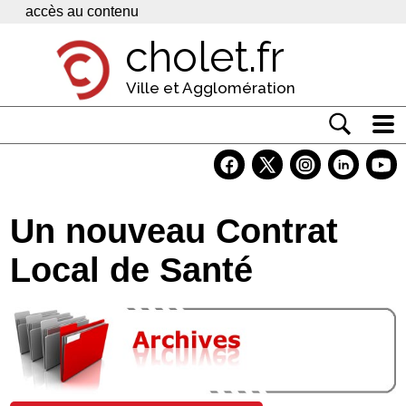
Panneau de gestion des cookies
accès au contenu
cholet.fr
Ville et Agglomération
Actualité
Vivre à Cholet
Un nouveau Contrat
Economie
Local de Santé
Services
Contacts