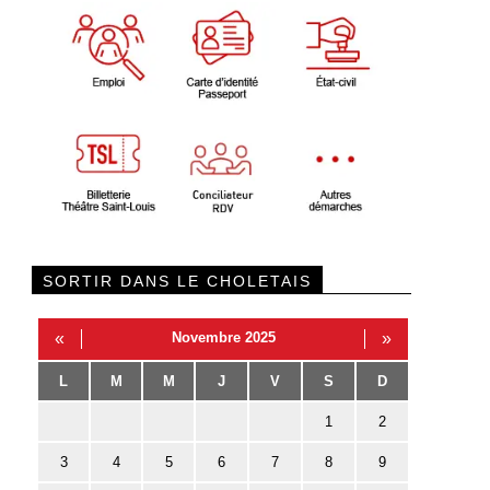
SORTIR DANS LE CHOLETAIS
«
Novembre 2025
»
L
M
M
J
V
S
D
1
2
3
4
5
6
7
8
9