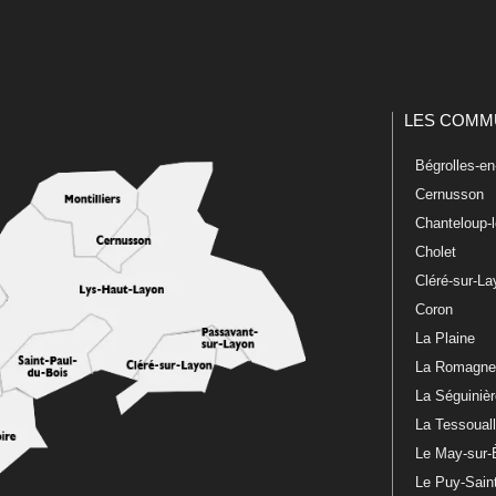
LES COMM
Bégrolles-e
Cernusson
Chanteloup-
Cholet
Cléré-sur-L
Coron
La Plaine
La Romagn
La Séguiniè
La Tessoual
Le May-sur-
Le Puy-Sain