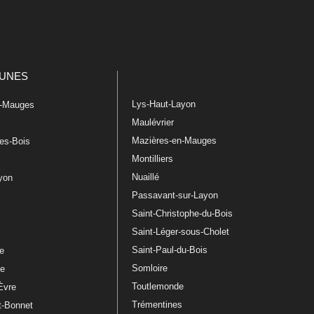
UNES
Lys-Haut-Layon
n-Mauges
Maulévrier
Mazières-en-Mauges
les-Bois
Montilliers
Nuaillé
ayon
Passavant-sur-Layon
Saint-Christophe-du-Bois
Saint-Léger-sous-Cholet
e
Saint-Paul-du-Bois
re
Somloire
le
Toutlemonde
Èvre
Trémentines
t-Bonnet