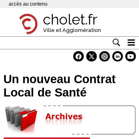
Panneau de gestion des cookies
accès au contenu
cholet.fr
Ville et Agglomération
Actualité
Vivre à Cholet
Un nouveau Contrat
Economie
Local de Santé
Services
Contacts